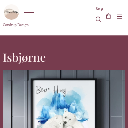
Søg
Condrup Design
Isbjørne