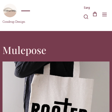
Søg
Condrup Design
Mulepose